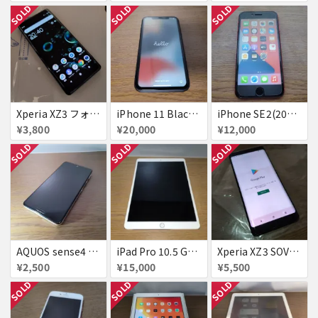
SOLD
SOLD
SOLD
Xperia XZ3 フォレストグリーン 画面割れ SB△ SIMロック解除済み
iPhone 11 Black 64GB SoftBank
iPhone SE2(2020) (PRODUCT)RED 64GB SIMフリー
¥3,800
¥20,000
¥12,000
SOLD
SOLD
SOLD
AQUOS sense4 SH-M15 画面表示不良
iPad Pro 10.5 Gold 256GB Wi-Fi 画面表示不良
Xperia XZ3 SOV39 画面焼け △判定
¥2,500
¥15,000
¥5,500
SOLD
SOLD
SOLD