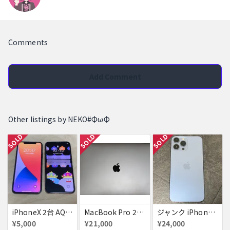
Comments
Add Comment
Other listings by NEKO#ΦωΦ
SOLD
SOLD
SOLD
iPhoneX 2台 AQUOSsense5g ジャンク品
MacBook Pro 2017 15インチ i7 2.8GHz SSD256GB RAM16GB
ジャンク iPhone 13 Pro Max ブルー 1TB
¥5,000
¥21,000
¥24,000