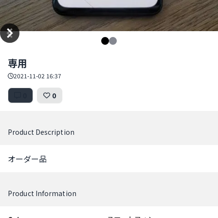
Item
専用
1
of
2021-11-02 16:37
2
0
0
Product Description
オーダー品
Product Information