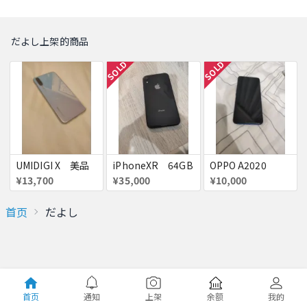
だよし上架的商品
SOLD
SOLD
UMIDIGI X 美品
iPhoneXR 64GB
OPPO A2020
¥13,700
¥35,000
¥10,000
首页
だよし
首页
通知
上架
余额
我的