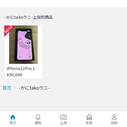
-かにtakoウニ-上架的商品
SOLD
iPhone12Pro 128GB
¥50,000
首页
-かにtakoウニ-
首页
通知
上架
余额
我的