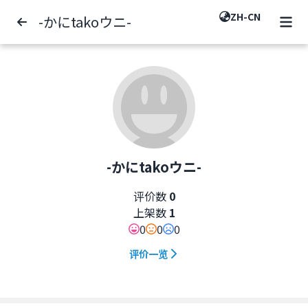
ZH-CN
-かにtakoウニ-
-かにtakoウニ-
评价数
0
上架数
1
0
0
0
评价一览