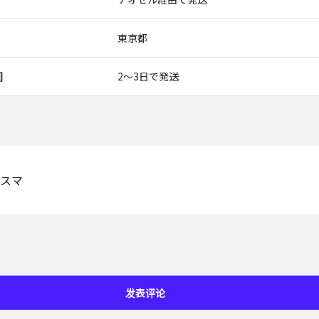
東京都
间
2〜3日で発送
スマ
发表评论