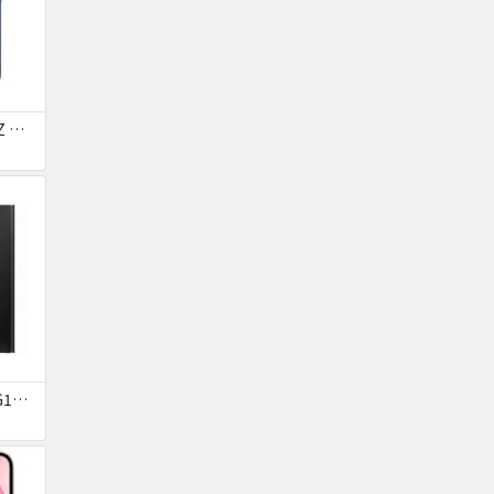
Galaxy S25 SM-S931Z ネイビー SoftBank 送料無料
Galaxy S22 Ultra SCG14 ファントムブラック au 送料無料