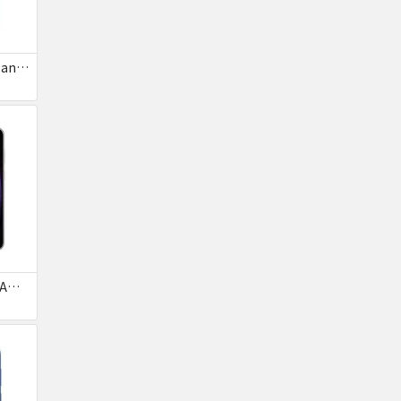
AQUOS R8 pro SoftBank 送料無料
Galaxy S23 SC-51D SAMSUNG docomo 送料無料