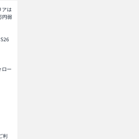
ャリアは
万円弱
6 
ォロー
ご利