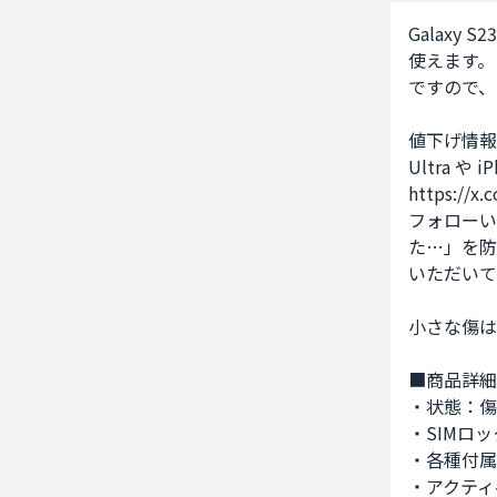
Galaxy 
使えます。
ですので、
値下げ情報
Ultra や
https://x.
フォローい
た…」を防
いただいて
小さな傷は
■商品詳細
・状態：傷
・SIMロ
・各種付属
・アクティ