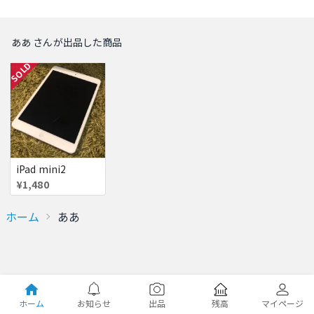
ああ さんが出品した商品
SOLD
iPad mini2
¥1,480
ホーム
ああ
ホーム
お知らせ
出品
残高
マイページ