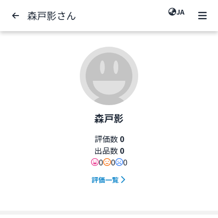
JA
森戸影さん
森戸影
評価数
0
出品数
0
0
0
0
評価一覧