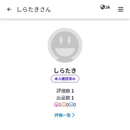
JA
しらたきさん
しらたき
本人確認済み
評価数
1
出品数
1
1
0
0
評価一覧