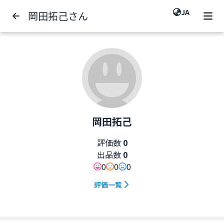
JA
岡田拓己さん
岡田拓己
評価数
0
出品数
0
0
0
0
評価一覧