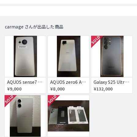
carmage さんが出品した商品
SOLD
AQUOS sense7 plus A208SH
AQUOS zero6 A102SH
Galaxy S25 Ultra 1TB SCG32
¥9,000
¥8,000
¥132,000
SOLD
SOLD