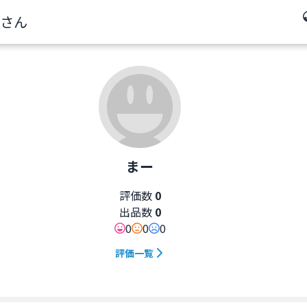
さん
まー
評価数
0
出品数
0
0
0
0
評価一覧