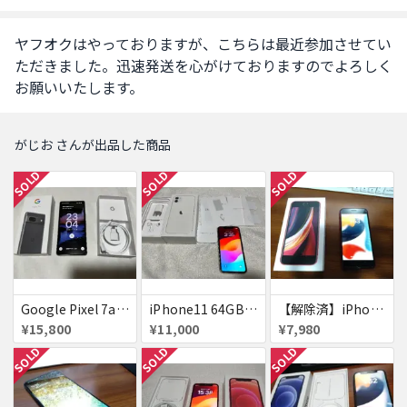
ヤフオクはやっておりますが、こちらは最近参加させてい
ただきました。迅速発送を心がけておりますのでよろしく
お願いいたします。
がじお さんが出品した商品
SOLD
SOLD
SOLD
Google Pixel 7a チャコール docomo版 付属品完備【赤ロム】
iPhone11 64GB 87% 赤ロム 美品 SoftBank ジャンク ホワイト MWLU2J/A 送料無料
【解除済】iPhoneSE 第2世代 64GB（楽天モバイルで運用しておりました）
¥15,800
¥11,000
¥7,980
SOLD
SOLD
SOLD