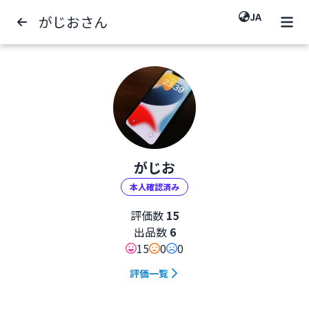
JA
がじおさん
がじお
本人確認済み
評価数
15
出品数
6
15
0
0
評価一覧