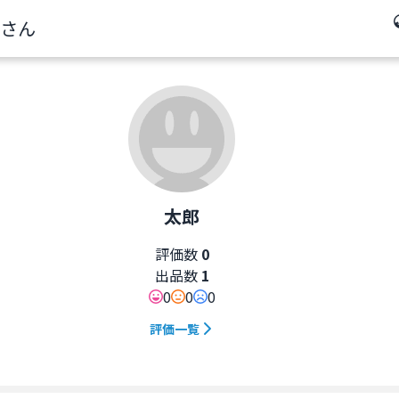
さん
太郎
評価数
0
出品数
1
0
0
0
評価一覧